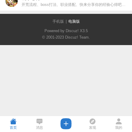
开荒流程、boss打法、职业搭配、快来分享你的经验心得吧，高质量攻略还会获得月见币奖励喔！
手机版
|
电脑版
Powered by Discuz!
X3.5
© 2001-2023
Discuz! Team
.
首页
消息
发现
我的