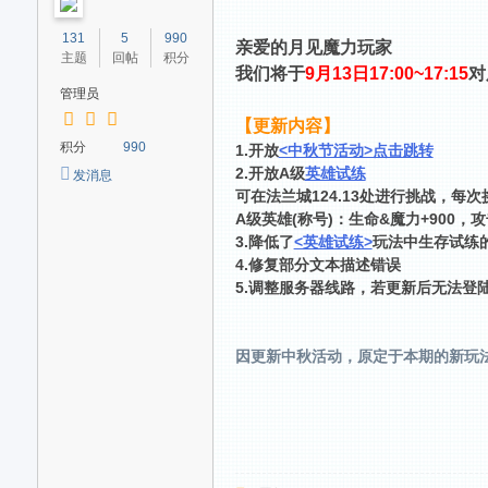
家
131
5
990
亲爱的月见魔力玩家
交
主题
回帖
积分
我们将于
9月13日17:00~17:15
对
流
管理员
社
【更新内容】
区
积分
990
1.开放
<中秋节活动>点击跳转
2.开放A级
英雄试练
发消息
可在法兰城124.13处进行挑战，每
A级英雄(称号)：生命&魔力+900，攻
3.降低了
<英雄试练>
玩法中生存试练
4.修复部分文本描述错误
5.调整服务器线路，若更新后无法登陆请
因更新中秋活动，原定于本期的新玩