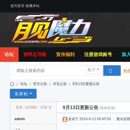
设为首页
收藏本站
论坛
资料总导航
宣传福利
注册游戏账号
加入
帖子
热搜
»
论坛
›
官方公告
›
月见公告
›
9月13日更新公告
月
发新帖
见
9月13日更新公告
查看:
110908
|
回复:
0
[复制链接]
魔
力
admin
发表于 2024-9-12 09:45:59
|
显示全
玩