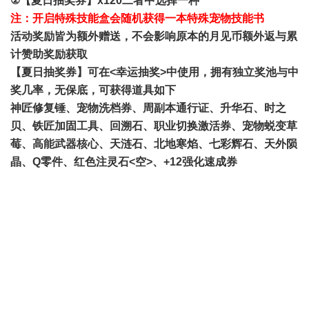
②【夏日抽奖券】x120二者中选择一种
注：开启特殊技能盒会随机获得一本特殊宠物技能书
活动奖励皆为额外赠送，不会影响原本的月见币额外返与累
计赞助奖励获取
【夏日抽奖券】可在<幸运抽奖>中使用，拥有独立奖池与中
奖几率，无保底，可获得道具如下
神匠修复锤、宠物洗档券、周副本通行证、升华石、时之
贝、铁匠加固工具、回溯石、职业切换激活券、宠物蜕变草
莓、高能武器核心、天涟石、北地寒焰、七彩辉石、天外陨
晶、Q零件、红色注灵石<空>、+12强化速成券